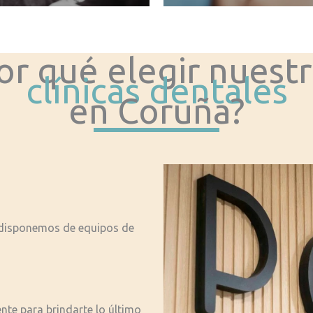
or qué elegir nuest
clínicas dentales
en Coruña?
 disponemos de equipos de
nte para brindarte lo último