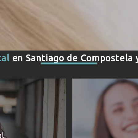
tal
en Santiago de Compostela 
al