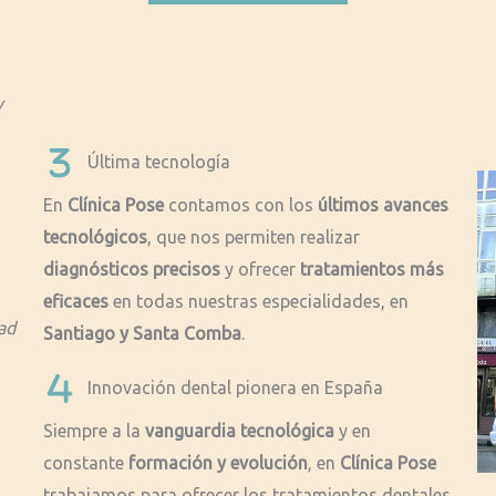
y
Última tecnología
En
Clínica Pose
contamos con los
últimos avances
tecnológicos
, que nos permiten realizar
diagnósticos precisos
y ofrecer
tratamientos más
eficaces
en todas nuestras especialidades, en
dad
Santiago y Santa Comba
.
Innovación dental pionera en España
Siempre a la
vanguardia tecnológica
y en
constante
formación y evolución
, en
Clínica Pose
trabajamos para ofrecer los tratamientos dentales