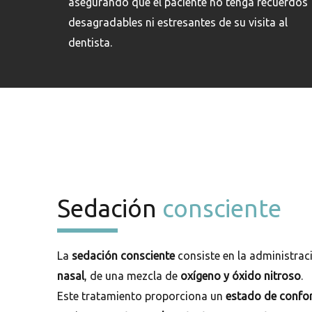
asegurando que el paciente no tenga recuerdos
desagradables ni estresantes de su visita al
dentista.
Sedación
consciente
La
sedación consciente
consiste en la administra
nasal
, de una mezcla de
oxígeno y óxido nitroso
.
Este tratamiento proporciona un
estado de confor