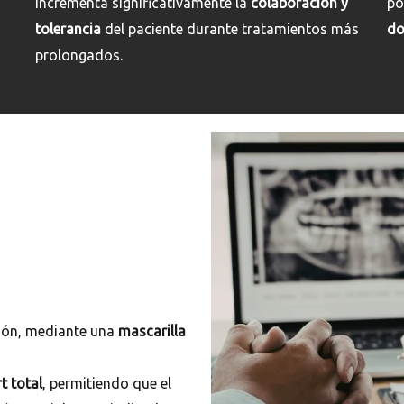
incrementa significativamente la
colaboración y
po
tolerancia
del paciente durante tratamientos más
do
prolongados.
ción, mediante una
mascarilla
t total
, permitiendo que el