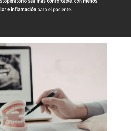
stoperatorio sea
más confortable
, con
menos
lor e inflamación
para el paciente.