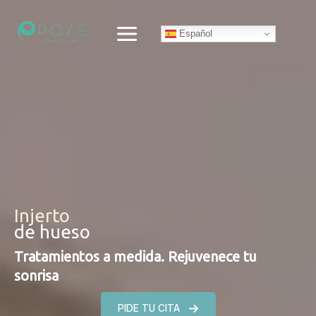
Ir
al
Español
contenido
Injerto
de hueso
Tratamientos a medida. Rejuvenece tu
sonrisa
PIDE TU CITA